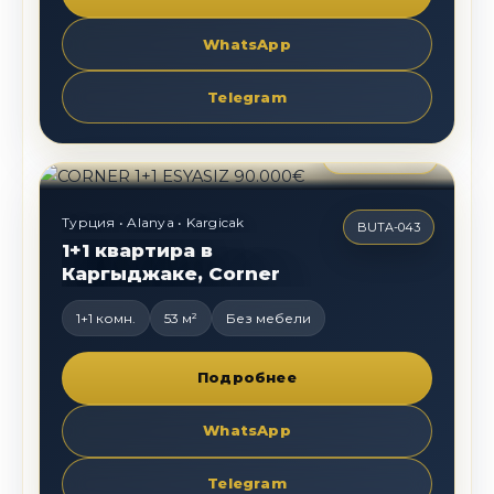
WhatsApp
Telegram
90 000
€
Турция • Alanya • Kargicak
BUTA-043
1+1 квартира в
Каргыджаке, Corner
1+1 комн.
53 м²
Без мебели
Подробнее
WhatsApp
Telegram