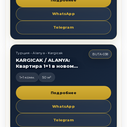
Подробнее
WhatsApp
Telegram
105 000
€
Турция • Alanya • Kargicak
BUTA-038
KARGICAK / ALANYA:
Квартира 1+1 в новом
люксовом жилом
комплексе
1+1 комн.
50 м²
Подробнее
WhatsApp
Telegram
75 000