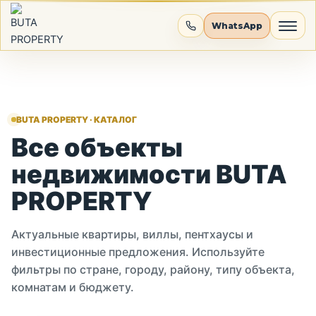
Перейти
к
WhatsApp
содержимому
BUTA PROPERTY · КАТАЛОГ
Все объекты
Объекты
недвижимости BUTA
Локации
PROPERTY
Инвестиции
Актуальные квартиры, виллы, пентхаусы и
инвестиционные предложения. Используйте
О нас
фильтры по стране, городу, району, типу объекта,
комнатам и бюджету.
Контакты