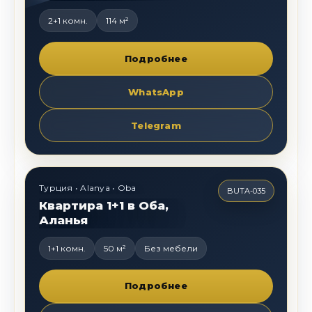
выгодное
предложение, близко
2+1 комн.
114 м²
к морю, Махмутлар
Подробнее
WhatsApp
Telegram
60 000
€
Турция • Alanya • Oba
BUTA-035
Квартира 1+1 в Оба,
Аланья
1+1 комн.
50 м²
Без мебели
Подробнее