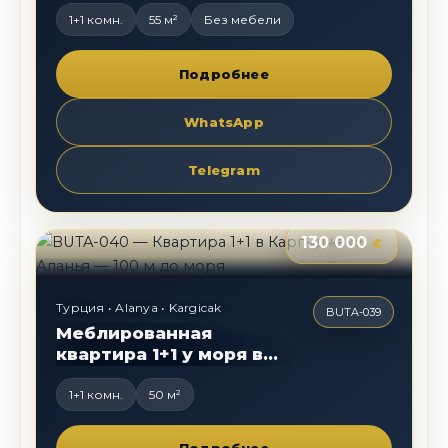
100 м до моря
1+1 комн.
55 м²
Без мебели
Подробнее
WhatsApp
Telegram
130 000
€
Турция • Alanya • Kargicak
BUTA-039
Меблированная
квартира 1+1 у моря в
Каргыджаке | Алания
1+1 комн.
50 м²