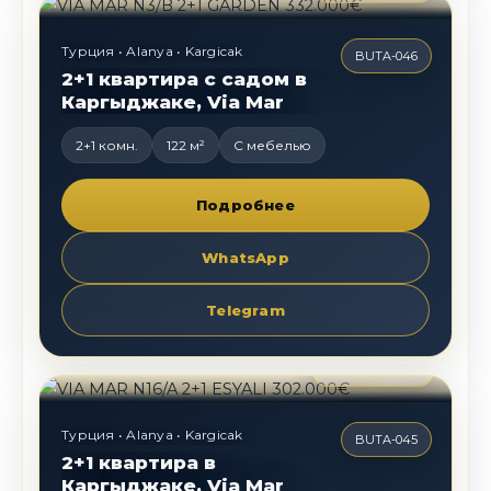
Турция • Alanya • Kargicak
BUTA-046
2+1 квартира с садом в
Каргыджаке, Via Mar
2+1 комн.
122 м²
С мебелью
Подробнее
WhatsApp
Telegram
302 000
€
Турция • Alanya • Kargicak
BUTA-045
2+1 квартира в
Каргыджаке, Via Mar