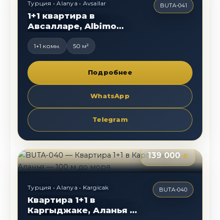
Турция • Alanya • Avsallar
BUTA-041
1+1 квартира в
Авсалларе, Albimo
Legend
1+1 комн.
50 м²
Подробнее
WhatsApp
Telegram
139 000
€
Турция • Alanya • Kargicak
BUTA-040
Квартира 1+1 в
Каргыджаке, Аланья —