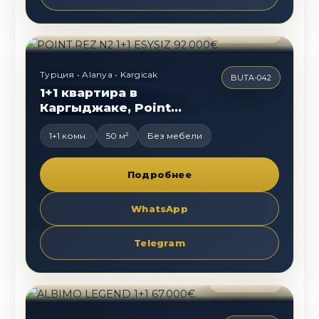
92 000
€
Турция • Alanya • Kargicak
BUTA-042
1+1 квартира в
Каргыджаке, Point
Residence
1+1 комн.
50 м²
Без мебели
Подробнее
WhatsApp
Telegram
67 000
€