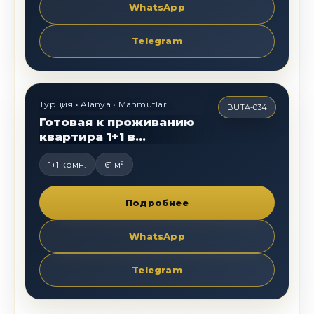
WhatsApp
Telegram
69 000
€
Турция • Alanya • Mahmutlar
BUTA-034
Готовая к проживанию
квартира 1+1 в
Махмутларе
1+1 комн.
61 м²
Подробнее
WhatsApp
Telegram