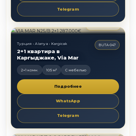
Telegram
287 000
€
Турция • Alanya • Kargicak
BUTA-047
2+1 квартира в
Каргыджаке, Via Mar
2+1 комн.
105 м²
С мебелью
Подробнее
WhatsApp
Telegram
332 000
€