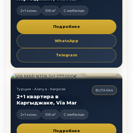
2+1 комн.
105 м²
С мебелью
Подробнее
WhatsApp
Telegram
277 000
€
Турция • Alanya • Kargicak
BUTA-044
2+1 квартира в
Каргыджаке, Via Mar
2+1 комн.
105 м²
С мебелью
Подробнее