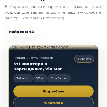
Выберите локацию и параметры — и мы покажем
подходящие варианты. Если не нашли — ослабьте
фильтры или поменяйте город.
Найдено: 63
785 000
€
Турция • Alanya • Kargicak
BUTA-048
3+1 квартира в
Каргыджаке, Via Mar
3+1 комн.
165 м²
С мебелью
Подробнее
WhatsApp