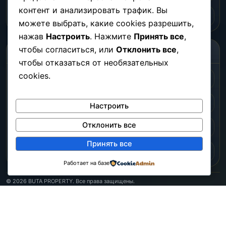
контент и анализировать трафик. Вы
О нас
Контакты
можете выбрать, какие cookies разрешить,
нажав
Настроить
. Нажмите
Принять все
,
чтобы согласиться, или
Отклонить все
,
СОЦСЕТИ
чтобы отказаться от необязательных
cookies.
Instagram
Facebook
Telegram
TikTok
Настроить
Отклонить все
YouTube
Viber
Принять все
IMO
VK
Работает на базе
© 2026 BUTA PROPERTY. Все права защищены.
BUTA PROPERTY EMLAK DANIŞMANLIK LTD. ŞTİ.
ALANYA V.D.: 465 198 93 02
Tic.Sic.No.: 31235
MERSİS: 0449 1590 3020 0001
Политика конфиденциальности
Условия использования