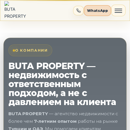
Перейти
к
WhatsApp
содержимому
О КОМПАНИИ
BUTA PROPERTY —
Объекты
недвижимость с
Локации
ответственным
подходом, а не с
Инвестиции
давлением на клиента
О нас
BUTA PROPERTY
— агентство недвижимости с
более чем
7-летним опытом
работы на рынке
Контакты
Турции и ОАЭ
. Мы помогаем клиентам